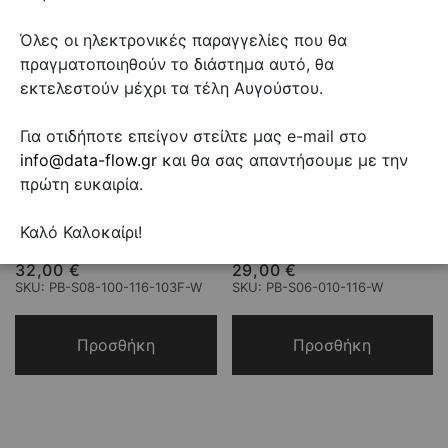
Όλες οι ηλεκτρονικές παραγγελίες που θα
πραγματοποιηθούν το διάστημα αυτό, θα
εκτελεστούν μέχρι τα τέλη Αυγούστου.
Για οτιδήποτε επείγον στείλτε μας e-mail στο
Canovate PDU Πολύμπριζο
Canovate PDU Πολύμπριζο
info@data-flow.gr
και θα σας απαντήσουμε με την
Ασφαλείας 8 θέσων
Ασφαλείας 6 θέσων
πρώτη ευκαιρία.
Αλουμινίου για Rack, 8
Αλουμινίου για Rack με
Schuko SOCKETS, 1U, 16A,
Διακόπτη Circuit Breaker, 6
3M Cable
Schuko SOCKETS, 1U, 16A,
Καλό Καλοκαίρι!
3M Cable
32,00 €
29,00 €
SKU: PB-S08-100-116-103F-W
SKU: PB-S06-010-116-W
Προσθήκη
Προσθήκη