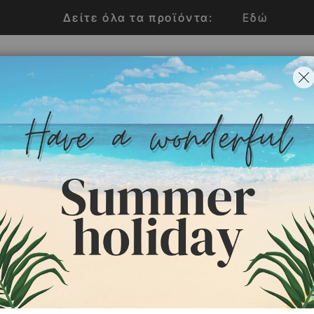
Δείτε όλα τα προϊόντα:
Εδώ
+
Κ
CK ΕΠΙΤΟΙΧΙΕΣ
ΚΑΜΠΙΝΕΣ RACK ΠΛΟΙΩΝ
ΑΞΕΣ
α Καμπίνες Rack
abin.
ηση
Προβολή ανά 12