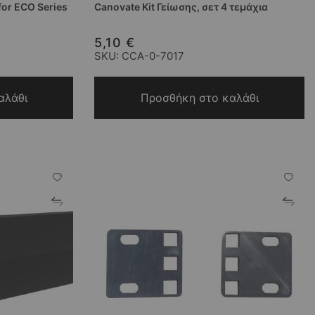
for ECO Series
Canovate Kit Γείωσης, σετ 4 τεμάχια
5,10 €
SKU: CCA-0-7017
αλάθι
Προσθήκη στο καλάθι