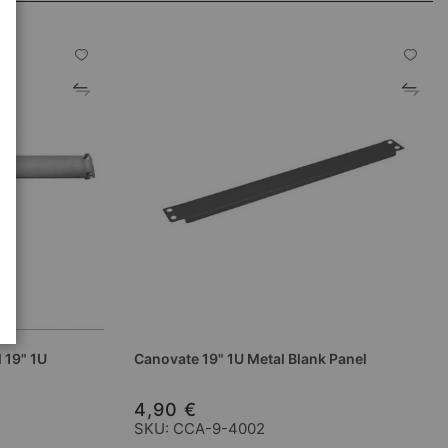
 19" 1U
Canovate 19" 1U Metal Blank Panel
4,90 €
SKU: CCA-9-4002