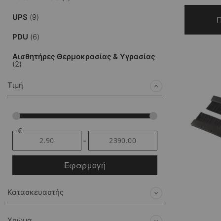
στοιχεία
UPS
9
Π
στοιχεία
PDU
6
Αισθητήρες Θερμοκρασίας & Υγρασίας
στοιχεία
2
Τιμή
€
-
Εφαρμογή
Κατασκευαστής
Χρώμα