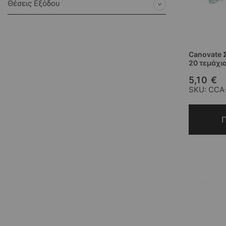
Θέσεις Εξόδου
Canovate 
20 τεμάχι
5,10 €
SKU: CCA
Π