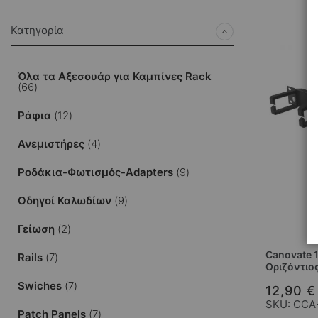
Κατηγορία
Όλα τα Αξεσουάρ για Καμπίνες Rack
στοιχεία
66
στοιχεία
Ράφια
12
στοιχεία
Ανεμιστήρες
4
στοιχεία
Ροδάκια-Φωτισμός-Adapters
9
στοιχεία
Οδηγοί Καλωδίων
9
στοιχεία
Γείωση
2
Canovate 
στοιχεία
Rails
7
Οριζόντιο
στοιχεία
Swiches
7
12,90 €
SKU: CCA
στοιχεία
Patch Panels
7