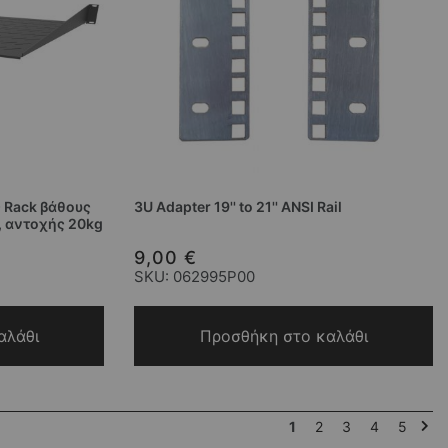
ς Rack βάθους
3U Adapter 19'' to 21'' ANSI Rail
ς, αντοχής 20kg
9,00 €
SKU: 062995P00
αλάθι
Προσθήκη στο καλάθι
Σελίδα
Διαβάζετε αυτή τη στιγμή
Σελίδα
Σελίδα
Σελίδα
Σελίδα
Σελί
Επό
1
2
3
4
5