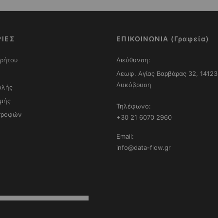
ΙΕΣ
ΕΠΙΚΟΙΝΩΝΙΑ (Γραφεία)
ρρήτου
Διεύθυνση:
Λεωφ. Αγίας Βαρβάρας 32, 14123
Λυκόβρυση
ολής
μής
Τηλέφωνο:
στροφών
+30 21 6070 2960
Email:
info@data-flow.gr