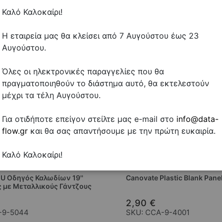
Καλό Καλοκαίρι!
Η εταιρεία μας θα κλείσει από 7 Αυγούστου έως 23
Αυγούστου.
Όλες οι ηλεκτρονικές παραγγελίες που θα
πραγματοποιηθούν το διάστημα αυτό, θα εκτελεστούν
μέχρι τα τέλη Αυγούστου.
Για οτιδήποτε επείγον στείλτε μας e-mail στο
info@data-
flow.gr
και θα σας απαντήσουμε με την πρώτη ευκαιρία.
Καλό Καλοκαίρι!
1U Οδηγός Καλωδίων 19''
Canovate Plastic Blank Panel
ς με Μεταλλικούς Γάντζους
2,90 €
-9-5044
SKU: CCA-9-4001