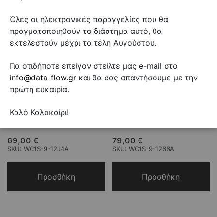
Όλες οι ηλεκτρονικές παραγγελίες που θα
πραγματοποιηθούν το διάστημα αυτό, θα
εκτελεστούν μέχρι τα τέλη Αυγούστου.
Για οτιδήποτε επείγον στείλτε μας e-mail στο
info@data-flow.gr
και θα σας απαντήσουμε με την
πρώτη ευκαιρία.
Καλό Καλοκαίρι!
Canovate Καμπίνα Rack 12U
Canovate Καμπίνα Rack 12U
Επιτοίχια 55x40
Επιτοίχια 60x60
69,00 €
79,00 €
SKU: WC1S-9-12J4A
SKU: WC1S-9-1266A
Προσθήκη
Προσθήκη