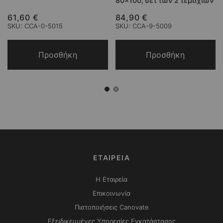
80x100, σετ των 2 τεμαχίων
61,60 €
84,90 €
SKU: CCA-0-5015
SKU: CCA-9-5009
Προσθήκη
Προσθήκη
ΕΤΑΙΡΕΙΑ
Η Εταιρεία
Επικοινωνία
Πιστοποιήσεις Canovate
Εξειδικευμένες Υπηρεσίες Εγκατάστασης